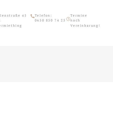
lenstraße 45
Telefon:
Termine
1
0650 850 74 25
nach
ermiething
Vereinbarung!