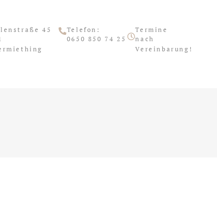
lenstraße 45
Telefon:
Termine
1
0650 850 74 25
nach
ermiething
Vereinbarung!